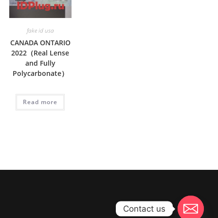
fake id usa
CANADA ONTARIO
2022（Real Lense
and Fully
Polycarbonate）
Read more
Contact us